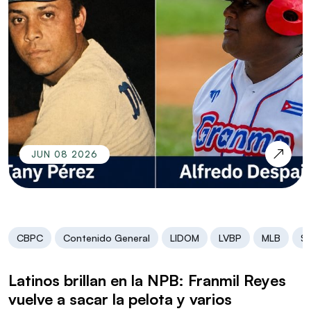
JUN 08 2026
CBPC
Contenido General
LIDOM
LVBP
MLB
Se
Latinos brillan en la NPB: Franmil Reyes
vuelve a sacar la pelota y varios