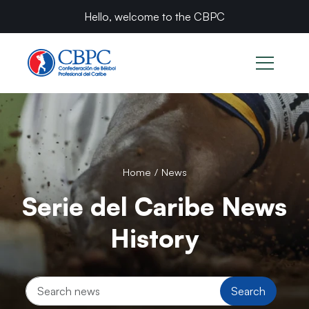
Caribbean Series News: Games & Players
Hello, welcome to the CBPC
Home
/
News
Serie del Caribe News
History
Search