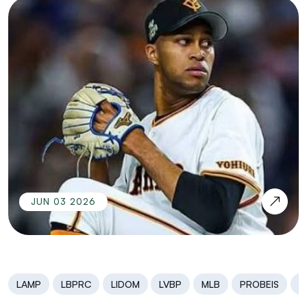
JUN 03 2026
LAMP
LBPRC
LIDOM
LVBP
MLB
PROBEIS
S