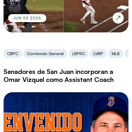
JUN 05 2026
CBPC
Contenido General
LBPRC
LVBP
MLB
Se
Senadores de San Juan incorporan a
Omar Vizquel como Assistant Coach