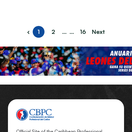
‹
1
2
...
...
16
Next
Official Site of the Caribbean Professional