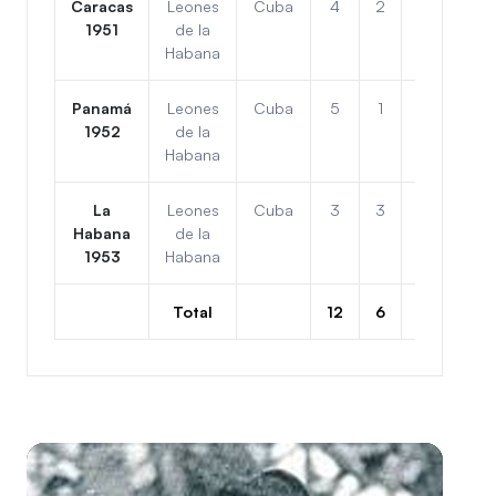
Caracas
Leones
Cuba
4
2
2do
1951
de la
Habana
Panamá
Leones
Cuba
5
1
1ro
1952
de la
Habana
La
Leones
Cuba
3
3
2do
Habana
de la
1953
Habana
Total
12
6