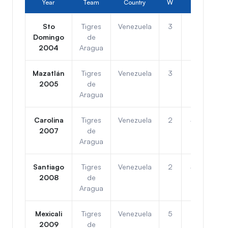
Year
Team
Country
W
L
Pos.
Sto
Tigres
Venezuela
3
3
3er
Domingo
de
2004
Aragua
Mazatlán
Tigres
Venezuela
3
3
2do
2005
de
Aragua
Carolina
Tigres
Venezuela
2
4
3er
2007
de
Aragua
Santiago
Tigres
Venezuela
2
4
3er
2008
de
Aragua
Mexicali
Tigres
Venezuela
5
1
1er
2009
de