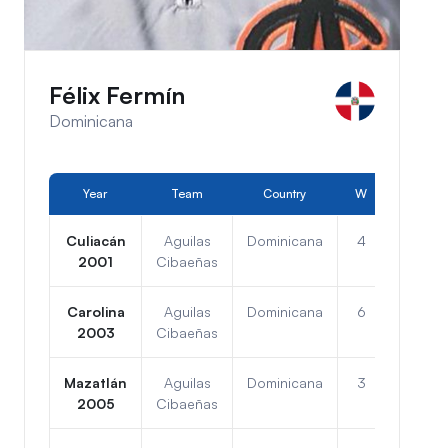
Félix Fermín
Dominicana
Year
Team
Country
W
L
Culiacán
Aguilas
Dominicana
4
2
2001
Cibaeñas
Carolina
Aguilas
Dominicana
6
1
2003
Cibaeñas
Mazatlán
Aguilas
Dominicana
3
3
2005
Cibaeñas