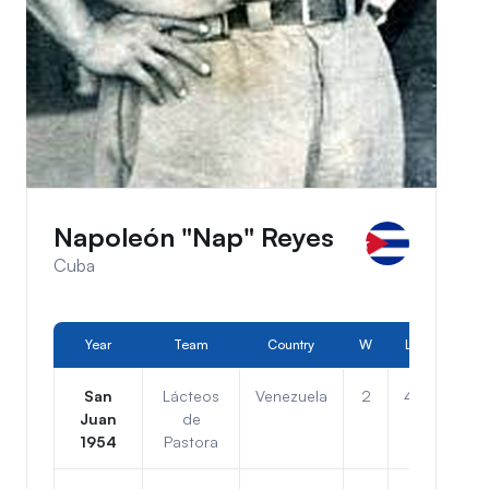
Napoleón "Nap" Reyes
Cuba
Year
Team
Country
W
L
Pos.
San
Lácteos
Venezuela
2
4
4to
Juan
de
1954
Pastora