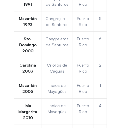
1991
de Santurce
Rico
Mazatlán
Cangrejeros
Puerto
5
2
1
1993
de Santurce
Rico
Sto.
Cangrejeros
Puerto
6
0
1
Domingo
de Santurce
Rico
2000
Carolina
Criollos de
Puerto
2
4
3
2003
Caguas
Rico
Mazatlán
Indios de
Puerto
1
5
4
2005
Mayagüez
Rico
Isla
Indios de
Puerto
4
2
2
Margarita
Mayagüez
Rico
2010