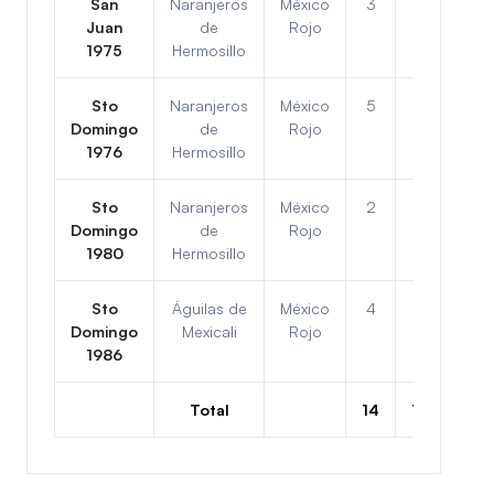
San
Naranjeros
México
3
3
2do
Juan
de
Rojo
1975
Hermosillo
Sto
Naranjeros
México
5
1
1ro
Domingo
de
Rojo
1976
Hermosillo
Sto
Naranjeros
México
2
4
4to
Domingo
de
Rojo
1980
Hermosillo
Sto
Águilas de
México
4
2
1ro
Domingo
Mexicali
Rojo
1986
Total
14
10