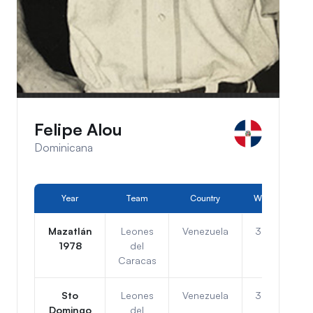
Felipe Alou
Dominicana
Year
Team
Country
W
L
Mazatlán
Leones
Venezuela
3
3
1978
del
Caracas
Sto
Leones
Venezuela
3
3
Domingo
del