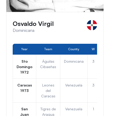
Osvaldo Virgil
Dominicana
Year
Team
Country
W
L
Sto
Águilas
Dominicana
3
3
Domingo
Cibaeñas
1972
Caracas
Leones
Venezuela
3
3
1973
del
Caracas
San
Tigres de
Venezuela
1
5
Juan
Aragua