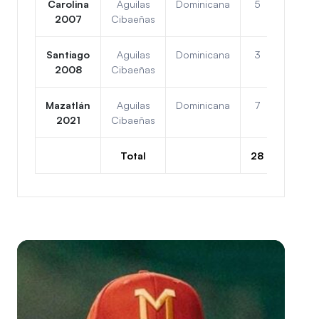
Carolina
Aguilas
Dominicana
5
1
2007
Cibaeñas
Santiago
Aguilas
Dominicana
3
3
2008
Cibaeñas
Mazatlán
Aguilas
Dominicana
7
0
2021
Cibaeñas
Total
28
10