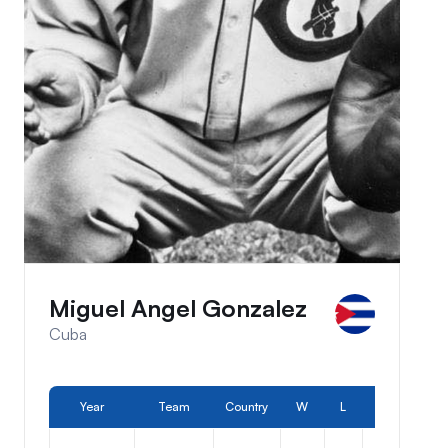
Miguel Angel Gonzalez
Cuba
Year
Team
Country
W
L
Pos.