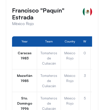
Francisco "Paquín"
Estrada
México Rojo
Year
Team
Country
W
L
Po
Caracas
Tomateros
México
0
6
4
1983
de
Rojo
Culiacán
Mazatlán
Tomateros
México
3
3
2
1985
de
Rojo
Culiacán
Sto.
Tomateros
México
5
1
1r
Domingo
de
Rojo
1996
Culiacán