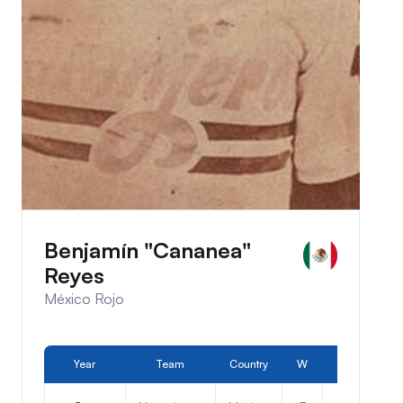
Benjamín "Cananea"
Reyes
México Rojo
Year
Team
Country
W
L
Pos.