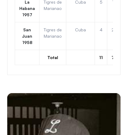
La
Tigres de
Cuba
5
1
1ro
Habana
Marianao
1957
San
Tigres de
Cuba
4
2
1ro
Juan
Marianao
1958
Total
11
7