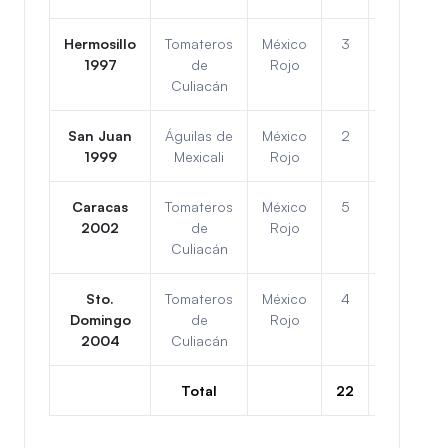
Hermosillo
Tomateros
México
3
3
2
1997
de
Rojo
Culiacán
San Juan
Águilas de
México
2
4
4
1999
Mexicali
Rojo
Caracas
Tomateros
México
5
1
1r
2002
de
Rojo
Culiacán
Sto.
Tomateros
México
4
2
2
Domingo
de
Rojo
2004
Culiacán
Total
22
20