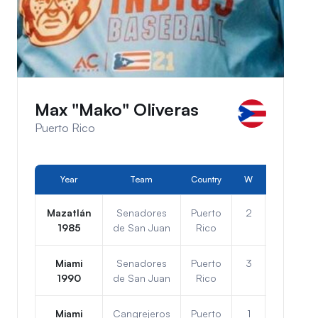
Max "Mako" Oliveras
Puerto Rico
Year
Team
Country
W
L
Po
Mazatlán
Senadores
Puerto
2
4
3
1985
de San Juan
Rico
Miami
Senadores
Puerto
3
3
2
1990
de San Juan
Rico
Miami
Cangrejeros
Puerto
1
3
3