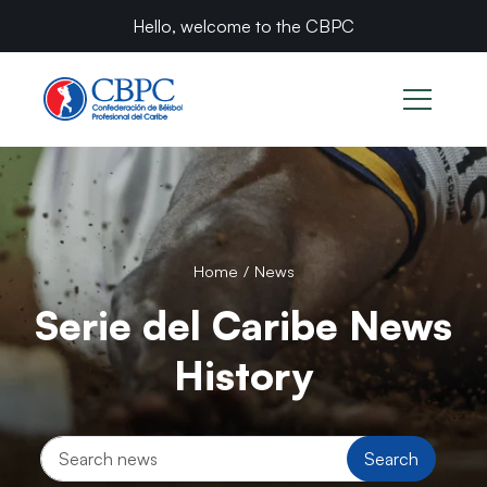
Caribbean Series News: Games & Players
Hello, welcome to the CBPC
Home
/
News
Serie del Caribe News
History
Search